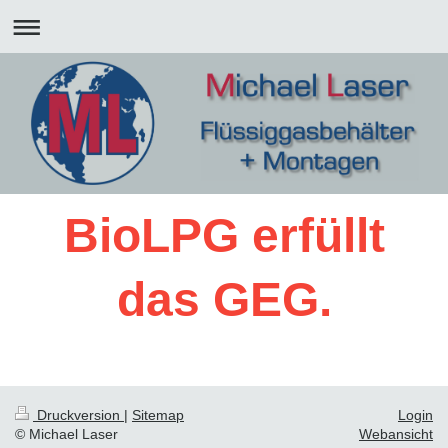
BioLPG erfüllt
das GEG.
Druckversion
|
Sitemap
Login
© Michael Laser
Webansicht