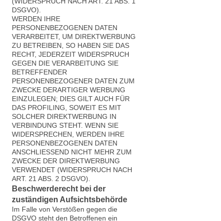
(WIDERSPRUCH NACH ART. 21 ABS. 1
DSGVO).
WERDEN IHRE
PERSONENBEZOGENEN DATEN
VERARBEITET, UM DIREKTWERBUNG
ZU BETREIBEN, SO HABEN SIE DAS
RECHT, JEDERZEIT WIDERSPRUCH
GEGEN DIE VERARBEITUNG SIE
BETREFFENDER
PERSONENBEZOGENER DATEN ZUM
ZWECKE DERARTIGER WERBUNG
EINZULEGEN; DIES GILT AUCH FÜR
DAS PROFILING, SOWEIT ES MIT
SOLCHER DIREKTWERBUNG IN
VERBINDUNG STEHT. WENN SIE
WIDERSPRECHEN, WERDEN IHRE
PERSONENBEZOGENEN DATEN
ANSCHLIESSEND NICHT MEHR ZUM
ZWECKE DER DIREKTWERBUNG
VERWENDET (WIDERSPRUCH NACH
ART. 21 ABS. 2 DSGVO).
Beschwerde­recht bei der
zuständigen Aufsichts­behörde
Im Falle von Verstößen gegen die
DSGVO steht den Betroffenen ein